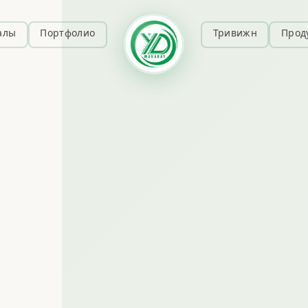
алы
Портфолио
Тривижн
Прод