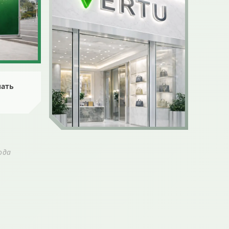
ать
ода